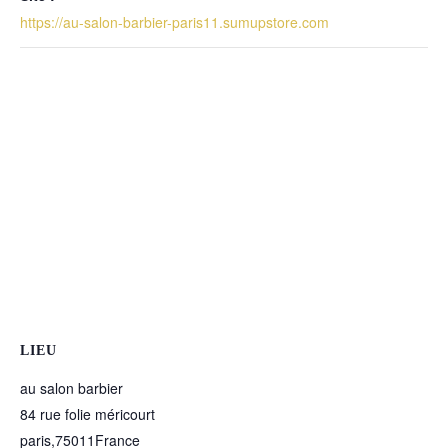
https://au-salon-barbier-paris11.sumupstore.com
LIEU
au salon barbier
84 rue folie méricourt
paris
,
75011
France