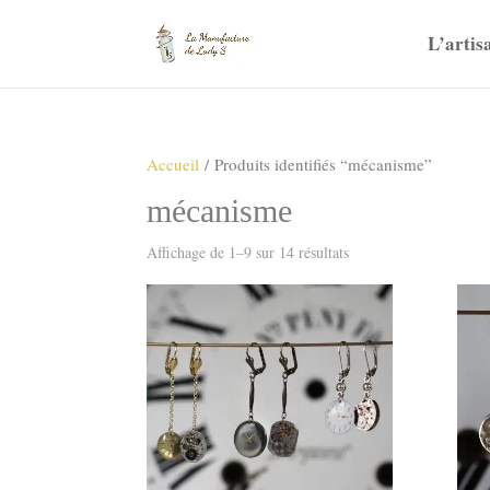
L’artis
Accueil
/ Produits identifiés “mécanisme”
mécanisme
Trié
Affichage de 1–9 sur 14 résultats
du
plus
récent
au
plus
ancien