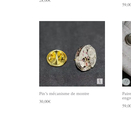
28,00
€
59,0
Pin’s mécanisme de montre
Pair
engr
30,00
€
59,0