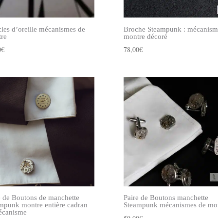
les d’oreille mécanismes de
Broche Steampunk : mécanism
re
montre décoré
0
€
78,00
€
e de Boutons de manchette
Paire de Boutons manchette
mpunk montre entière cadran
Steampunk mécanismes de mo
écanisme