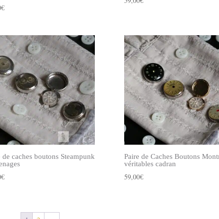
59,00
€
0
€
e de caches boutons Steampunk
Paire de Caches Boutons Mont
enages
véritables cadran
0
€
59,00
€