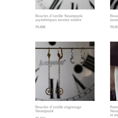
Boucles d’oreille Steampunk
Bouc
asymétriques montre entière
mont
59,00
€
59,0
Boucles d’oreille engrenage
Pair
Steampunk
Stea
et m