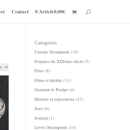
ver
Contact
0 Article
0,00€
Categories
Cuisine Steampunk
(16)
Femmes du XIXème siècle
(5)
Fêtes
(8)
Films et théâtre
(11)
Germain le Poulpe
(4)
Histoire et expositions
(47)
Jeux
(6)
Journal
(1)
Livres Steampunk
(14)