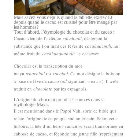
Mais savez-vous depuis quand la tablette existe? Et
depuis quand le cacao est cuisiné pour être mangé par
les hommes?
Tout d’abord, l’étymologie du chocolat et du cacao :
Cacao vient de l’aztèque
cacahuatl
, désignant la
substance que l’on tirait des fèves de
cacahuacintli
, lui
même fruit du
cacahuaquahuilt,
le cacaoyer.
Chocolat est la transcription du mot
maya
tchocolatl
ou
xocolatl
. Ce mot désigne la boisson
à base de fève de cacao (
atl
signifiant « eau »). Il a été
traduit en
chocolate
par les espagnols.
L’origine du chocolat prend ses sources dans la
mythologie Maya.
Il est mentionné dans le Popol Vuh, sorte de bible qui
relate l’origine de ce peuple sud américain. Selon cette
histoire, la tête d’un héros vaincu se serait transformée en
cabosse de cacao, et féconde une jeune fille (représentant